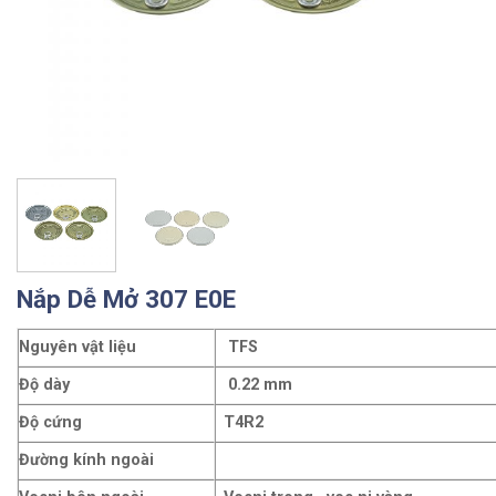
Nắp Dễ Mở 307 E0E
Nguyên vật liệu
TFS
Độ dày
0.22 mm
Độ cứng
T4R2
Đường kính ngoài