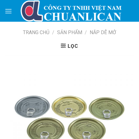
Skip
to
content
TRANG CHỦ
/
SẢN PHẨM
/
NẮP DỄ MỞ
LỌC