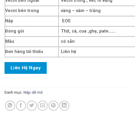
Vecni bên ngoài
Vecni trong , vec ni vàng
Vecni bên trong
vàng – xám – trắng
Nắp
EOE
Đóng gói
Thịt, cá, cua ,ghẹ, pate…….
Mẫu
có sẵn
Đơn hàng tối thiểu
Liên hệ
Liên Hệ Ngay
Danh mục:
Nắp dễ mở