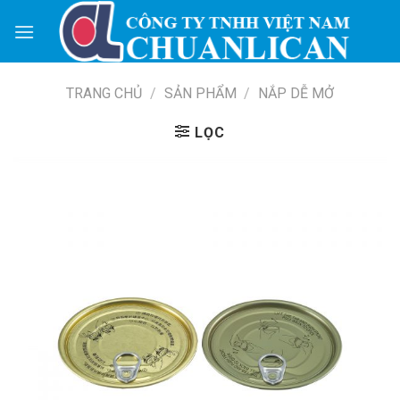
Skip
to
content
TRANG CHỦ
/
SẢN PHẨM
/
NẮP DỄ MỞ
LỌC