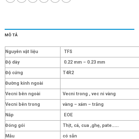
MÔ TẢ
Nguyên vật liệu
TFS
Độ dày
0.22 mm – 0.23 mm
Độ cứng
T4R2
Đường kính ngoài
Vecni bên ngoài
Vecni trong , vec ni vàng
Vecni bên trong
vàng – xám – trắng
Nắp
EOE
Đóng gói
Thịt, cá, cua ,ghẹ, pate…….
Mẫu
có sẵn