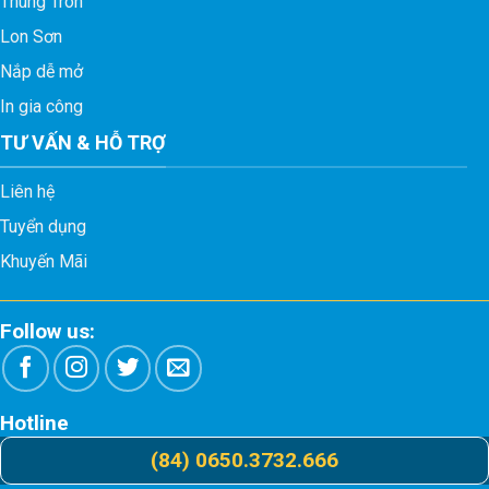
Thùng Tròn
Lon Sơn
Nắp dễ mở
In gia công
TƯ VẤN & HỖ TRỢ
Liên hệ
Tuyển dụng
Khuyến Mãi
Follow us:
Hotline
(84) 0650.3732.666