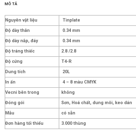
MÔ TẢ
Nguyên vật liệu
Tinplate
Độ dày thân
0.34 mm
Độ dày nắp, đáy
0.34 mm
Độ tráng thiếc
2.8 /2.8
Độ cứng
T4-R
Dung tích
20L
In ấn
4 – 8 màu CMYK
Vecni bên trong
không
Đóng gói
Sơn, Hoá chất, dung môi, keo dán
Mẫu
có sẵn
Đơn hàng tối thiểu
3.000 thùng