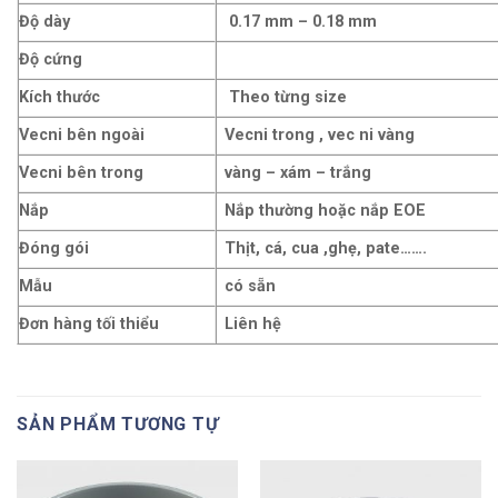
Độ dày
0.17 mm – 0.18 mm
Độ cứng
Kích thước
Theo từng size
Vecni bên ngoài
Vecni trong , vec ni vàng
Vecni bên trong
vàng – xám – trắng
Nắp
Nắp thường hoặc nắp EOE
Đóng gói
Thịt, cá, cua ,ghẹ, pate…….
Mẫu
có sẵn
Đơn hàng tối thiểu
Liên hệ
SẢN PHẨM TƯƠNG TỰ