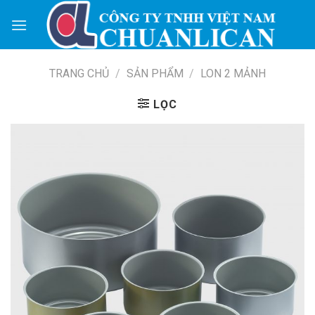
Skip
to
content
TRANG CHỦ
/
SẢN PHẨM
/
LON 2 MẢNH
LỌC