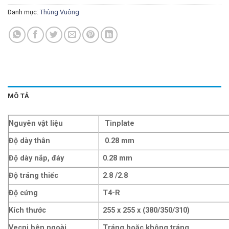
Danh mục:
Thùng Vuông
MÔ TẢ
Nguyên vật liệu
Tinplate
Độ dày thân
0.28 mm
Độ dày nắp, đáy
0.28 mm
Độ tráng thiếc
2.8 /2.8
Độ cứng
T4-R
Kích thước
255 x 255 x (380/350/310)
Vecni bên ngoài
Tráng hoặc không tráng