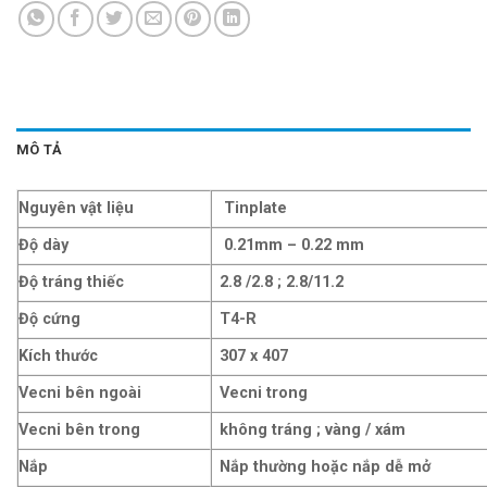
MÔ TẢ
Nguyên vật liệu
Tinplate
Độ dày
0.21mm – 0.22 mm
Độ tráng thiếc
2.8 /2.8 ; 2.8/11.2
Độ cứng
T4-R
Kích thước
307 x 407
Vecni bên ngoài
Vecni trong
Vecni bên trong
không tráng ; vàng / xám
Nắp
Nắp thường hoặc nắp dễ mở