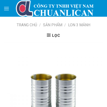
Skip
to
content
TRANG CHỦ
/
SẢN PHẨM
/
LON 3 MẢNH
LỌC