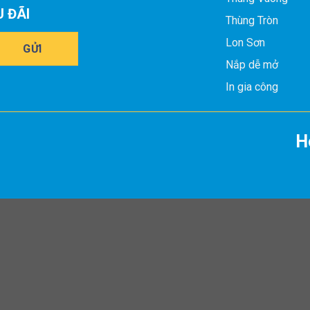
U ĐÃI
Thùng Tròn
Lon Sơn
Nắp dễ mở
In gia công
H