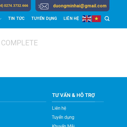
duongminhai@gmail.com
84) 0274.3732.666
TIN TỨC
TUYỂN DỤNG
LIÊN HỆ
 COMPLETE
TƯ VẤN & HỖ TRỢ
Liên hệ
Tuyển dụng
Khuyến Mãi