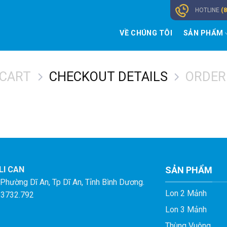
HOTLINE
(
VỀ CHÚNG TÔI
SẢN PHẨM
 CART
CHECKOUT DETAILS
ORDER
LI CAN
SẢN PHẨM
Phường Dĩ An, Tp Dĩ An, Tỉnh Bình Dương.
Lon 2 Mảnh
3.3732.792
Lon 3 Mảnh
Thùng Vuông